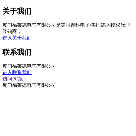
关于我们
厦门福莱德电气有限公司是美国泰科电子/美国德驰授权代理
经销商，
进入关于我们
联系我们
厦门福莱德电气有限公司
进入联系我们
访问PC版
厦门福莱德电气有限公司