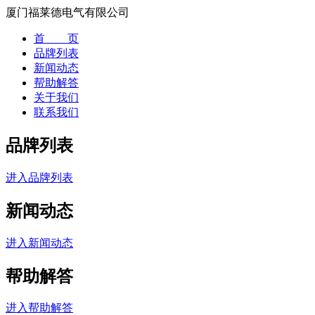
厦门福莱德电气有限公司
首 页
品牌列表
新闻动态
帮助解答
关于我们
联系我们
品牌列表
进入品牌列表
新闻动态
进入新闻动态
帮助解答
进入帮助解答