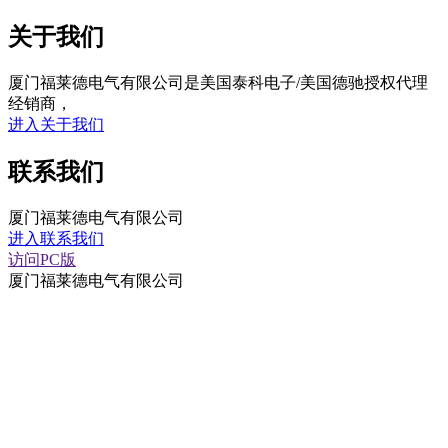
关于我们
厦门福莱德电气有限公司是美国泰科电子/美国德驰授权代理
经销商，
进入关于我们
联系我们
厦门福莱德电气有限公司
进入联系我们
访问PC版
厦门福莱德电气有限公司