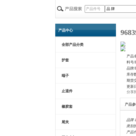
产品中心
9683
全部产品分类
产品名
护套
料号/P
品牌/B
库存数
端子
期货交易
更新日
止退件
分享
产品参
橡胶套
品牌
泰
尾夹
类别
产品