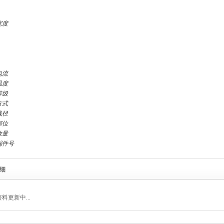
宽度
电流
温度
等级
方式
线径
部位
数量
端件号
细
料更新中...