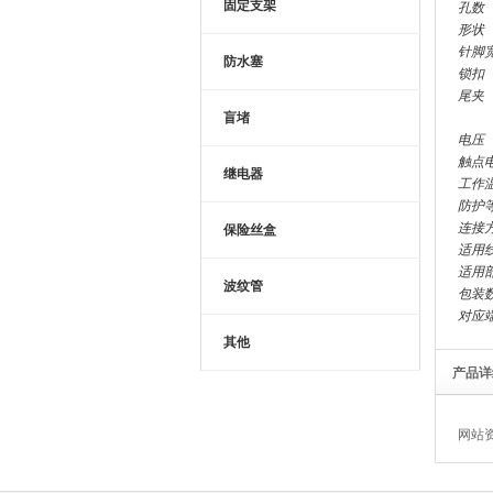
固定支架
孔数
形状
针脚
防水塞
锁扣
尾夹
盲堵
电压
触点
继电器
工作
防护
连接
保险丝盒
适用
适用
波纹管
包装
对应
其他
产品详
网站资