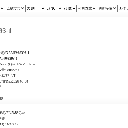
93-1
称/NAME
968393-1
art
968393-1
rand
泰科/TE/AMP/Tyco
量/Number
0
/FS L/T
期/Date
2026-08-08
到：
数
科/TE/AMP/Tyco
护套
件号
968393-1